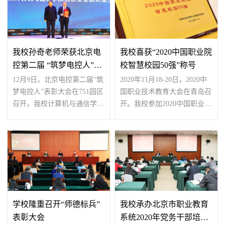
我校孙奇老师荣获北京电
我校喜获“2020中国职业院
控第二届 “筑梦电控人”荣
校智慧校园50强”称号
誉称号
12月9日，北京电控第二届“筑
2020年11月18-20日，2020中
梦电控人”表彰大会在751园区
国职业技术教育大会在青岛召
召开。我校计算机与通信学院
开。我校参加2020中国职业技
孙奇老师荣获北京...
术教育大会活动并入选...
学校隆重召开“师德标兵”
我校承办北京市职业教育
表彰大会
系统2020年党务干部培训