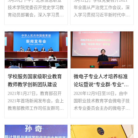
3月26日下午，北京信息职业
3月12日，学校党委召开2021
技术学院党委召开党史学习教
年全面从严治党工作会议，深
育动员部署会，深入学习贯彻
入学习贯彻习近平新时代中国
习近平总书记在党史学...
特色社会主义思想和党...
学校服务国家级职业教育
微电子专业人才培养标准
教师教学创新团队建设
论坛暨说“专业群·专业”研
讨会在京举行
2021年1月27日，教育部召开
2020年12月9日至10日，由中
2021年首场新闻发布会，会上
国职业技术教育学会微电子技
教育部教师工作司任友群司长
术专业委员会主办的微电子人
在介绍国家级职业教育...
才培养论坛暨说“专业...