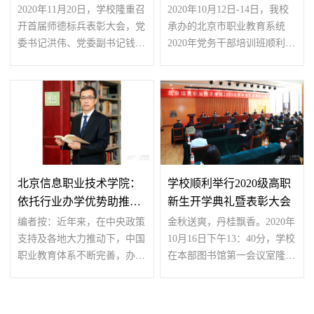
班
2020年11月20日，学校隆重召
2020年10月12日-14日，我校
开首届师德标兵表彰大会，党
承办的北京市职业教育系统
委书记洪伟、党委副书记钱玉
2020年党务干部培训班顺利举
萍、副校长董国东、...
办。市委教育工委组织二...
北京信息职业技术学院：
学校顺利举行2020级高职
依托行业办学优势助推学
新生开学典礼暨表彰大会
校高质量、有...
编者按：近年来，在中央政策
金秋送爽，丹桂飘香。2020年
支持及各地大力推动下，中国
10月16日下午13：40分，学校
职业教育体系不断完善，办学
在本部图书馆第一会议室隆重
模式不断创新，招生...
举行2020级高职学生...