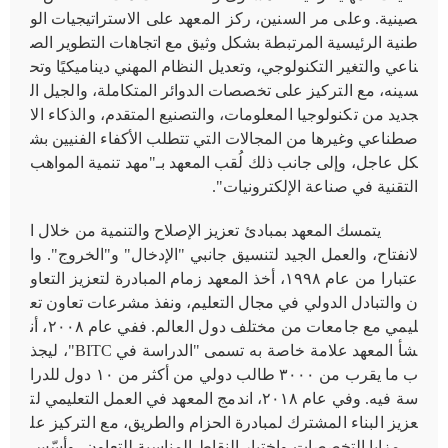
صينية. وعلى مر السنين، ركز المعهد على الاستراتيجيات الو
طنية الرئيسية المرتبطة بشكل وثيق مع اتجاهات التطوير الص
ناعي والتغير التكنولوجي، وتعديل النظام المهني ديناميكيًا وتح
سينه، مع التركيز على تخصصات الدوائر المتكاملة، والجيل ال
جديد من تكنولوجيا المعلومات، والتصنيع المتقدم، والذكاء الا
صطناعي وغيرها من المجالات التي تتطلب الأكفاء الفنيين بش
كل عاجل، وإلى جانب ذلك لُقب المعهد بـ"مهد تنمية المواهب
التقنية في صناعة الإلكترونيات".
يتمسك المعهد بمبادئ تعزيز الإصلاح والتنمية من خلال ا
لانفتاح، والعمل الجيد لتنسيق جانبي "الإدخال" و"الخروج". وا
عتبارا من عام ١٩٩٨، أخذ المعهد زمام المبادرة لتعزيز التعاو
ن والتبادل الدولي في مجال التعليم، ونفذ مشرعات تعاون تع
ليمي مع جامعات من مختلف دول العالم. ففي عام ٢٠٠٨، أن
شأ المعهد علامة خاصة به تسمى "الدراسة في
BITC
"، ليجذ
ب ما يقرب من ٣٠٠٠ طالب دولي من أكثر من ١٠ دول للدرا
سة فيه. وفي عام ٢٠١٨، اندمج المعهد في العمل التعليمي لت
عزيز البناء المشترك لمبادرة الحزام والطريق، مع التركيز عل
ى مزايا التخصصات واختيار النقاط المناسبة للتعاون، وأسّس