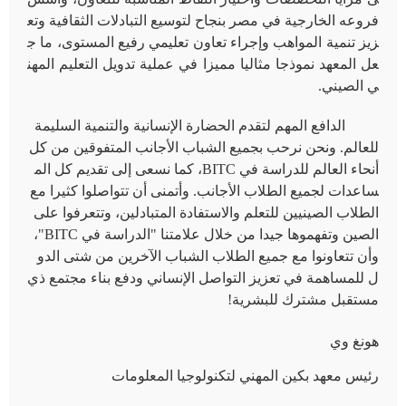
فروعه الخارجية في مصر بنجاح لتوسيع التبادلات الثقافية وتع
زيز تنمية المواهب وإجراء تعاون تعليمي رفيع المستوى، ما ج
عل المعهد نموذجا مثاليا مميزا في عملية تدويل التعليم المهن
ي الصيني.
الدافع المهم لتقدم الحضارة الإنسانية والتنمية السليمة
للعالم. ونحن نرحب بجميع الشباب الأجانب المتفوقين من كل
أنحاء العالم للدراسة في
BITC
، كما نسعى إلى تقديم كل الم
ساعدات لجميع الطلاب الأجانب. وأتمنى أن تتواصلوا كثيرا مع
الطلاب الصينيين للتعلم والاستفادة المتبادلين، وتتعرفوا على
الصين وتفهموها جيدا من خلال علامتنا "الدراسة في
BITC
"،
وأن تتعاونوا مع جميع الطلاب الشباب الآخرين من شتى الدو
ل للمساهمة في تعزيز التواصل الإنساني ودفع بناء مجتمع ذي
مستقبل مشترك للبشرية!
هونغ وي
رئيس معهد بكين المهني لتكنولوجيا المعلومات