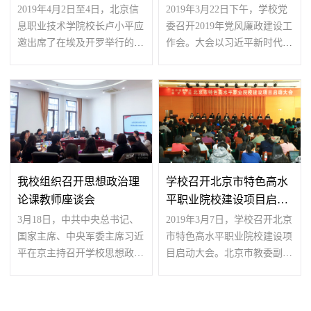
2019年4月2日至4日，北京信
2019年3月22日下午，学校党
息职业技术学院校长卢小平应
委召开2019年党风廉政建设工
邀出席了在埃及开罗举行的
作会。大会以习近平新时代中
“中国非洲高等教育论坛...
国特色社会主义思想为...
我校组织召开思想政治理
学校召开北京市特色高水
论课教师座谈会
平职业院校建设项目启动
大会
3月18日，中共中央总书记、
2019年3月7日，学校召开北京
国家主席、中央军委主席习近
市特色高水平职业院校建设项
平在京主持召开学校思想政治
目启动大会。北京市教委副主
理论课教师座谈会并发...
任黄侃，北京电控党...