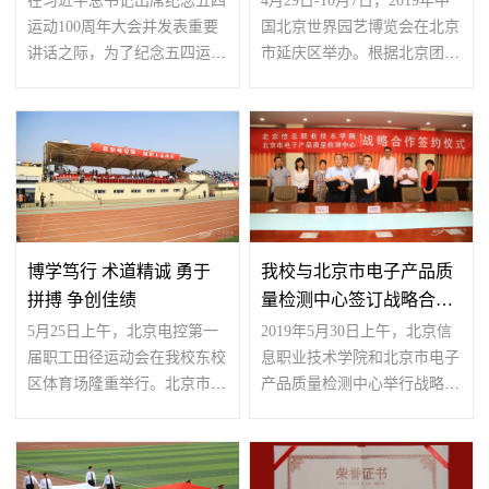
在习近平总书记出席纪念五四
4月29日-10月7日，2019年中
运动100周年大会并发表重要
国北京世界园艺博览会在北京
讲话之际，为了纪念五四运动
市延庆区举办。根据北京团市
100周年，表彰学校共...
委和电控团委的统一部...
博学笃行 术道精诚 勇于
我校与北京市电子产品质
拼搏 争创佳绩
量检测中心签订战略合作
协议
5月25日上午，北京电控第一
2019年5月30日上午，北京信
届职工田径运动会在我校东校
息职业技术学院和北京市电子
区体育场隆重举行。北京市工
产品质量检测中心举行战略合
业（国防）工会领导、...
作签约仪式。电控公司...