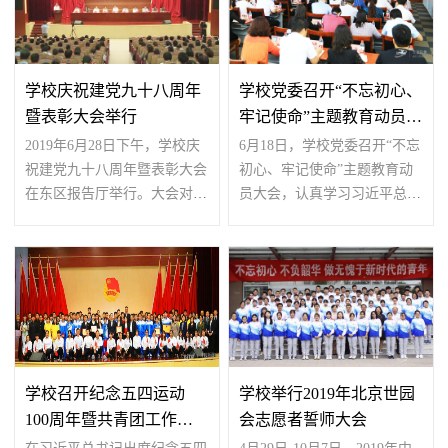
学校庆祝建党九十八周年
学校党委召开“不忘初心、
暨表彰大会举行
牢记使命”主题教育动员大
会
2019年6月28日下午，学校庆
6月18日，学校党委召开“不忘
祝建党九十八周年暨表彰大会
初心、牢记使命”主题教育动
在东区报告厅举行。大会对先
员大会，认真学习习近平总书
进基层党组织与优秀党...
记重要讲话精神和北...
学校召开纪念五四运动
学校举行2019年北京世园
100周年暨共青团工作表
会志愿者誓师大会
彰大会