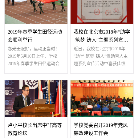
2019年春季学生田径运动
我校在北京市2018年“助学
会顺利举行
·筑梦·铸人”主题系列宣传
活动中喜...
春光无限好，运动正当时！
近日，我校在北京市2018年
2019年5月10日上午，学校
“助学·筑梦·铸人”资助育人主
2019年春季学生田径运动会在
题系列宣传活动中喜获佳绩。
东校区运动场如期举行。电...
此活动旨在大力宣传...
卢小平校长出席中非高等
学校党委召开2019年党风
教育论坛
廉政建设工作会