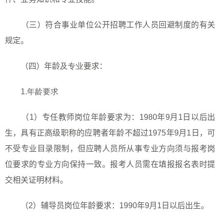
（三）符合事业单位公开招聘工作人员回避制度的有关
规定。
（四）年龄
及专业
要求：
1.
年龄要求
（
1
）专任教师岗位年龄要求为：
1980
年
9
月
1
日以后出
生，具有正高级职称的应聘者年龄不超过
1975
年
9
月
1
日，可
不受专业目录限制，但应聘人员所从事专业方向须与报考岗
位要求的专业方向保持一致。报考人员需在填报报名表时提
交相关证明材料。
（
2
）辅导员岗位年龄要求：
1990
年
9
月
1
日以后出生。