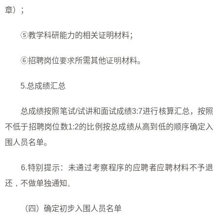
章）；
⑤教学科研能力的相关证明材料；
⑥招聘岗位
要求
所需其他
证明
材料。
5.
总成绩汇总
总成绩按照笔试
/
试讲和面试成绩
3:7
进行核算汇总，按照
不低于招聘岗位数
1:2
的比例按总成绩从高到低的顺序确定入
围人员名单。
6.
特别提示：未通过考察程序的应聘者应聘材料不予退
还
，
不做单独通知
。
（四）确定初步入围人员名单