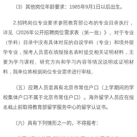
（
3
）其他岗位年龄要求：
1985
年
9
月
1
日以后出生。
2.
招聘岗位专业要求参照教育部公布的专业目录执行，
详见《
202
6
年公开招聘岗位需求表
（第一批）
》
。对于专业
（学科）目录中没有具体对应的自设学科（专业）和境外留
学专业，报考人员需在填报报名表时提交相关证明材料，主
要为学习课程、研究方向和学习内容等情况说明或证明材
料，我单位将根据岗位专业需求进行审核。
（
五
）应聘人员
需
具有北京市常住户口（上学期间的学
校集体户口不属于北京市常住户口）。海外留学人员应在
报
名截止
前取得教育部留学服务中心的留学认证书。
（
六
）具有下列情形之一的，不得报考：