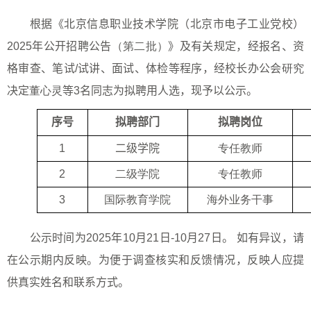
根据《北京信息职业技术学院（北京市电子工业党校）
2025
年公开招聘公告
（第二批）
》及有关规定，经报名、资
格审查、笔试
/
试讲、面试、体检等程序，经校长办公会
研究
决定
董心灵
等
3
名同志为拟聘用人选，现予以公示。
序号
拟聘部门
拟聘岗位
1
二级学院
专任教师
2
二级学院
专任教师
3
国际教育学院
海外业务干事
公示时间为
202
5
年
10
月
21
日
-
10
月
27
日。
如有异议，请
在公示期内反映。为便于调查核实和反馈情况，反映人应提
供真实姓名和联系方式。