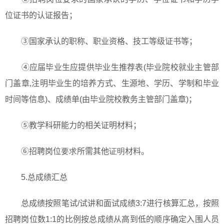
位证书的认证报告；
③国家承认的职称、职业资格、技工等级证书等；
④应届毕业生应提供毕业生推荐表
(
毕业院校就业主管部
门盖章
,
注明毕业生的培养方式、生源地、学历、学制和毕业
时间等信息
)
、成绩单
(
由毕业院校教务主管部门盖章
)
；
⑤教学科研能力的相关证明材料；
⑥招聘岗位
要求
所需其他
证明
材料。
5.
总成绩汇总
总成绩按照笔试
/
试讲和面试成绩
3:7
进行核算汇总，按照
招聘岗位数
1:
1
的比例按总成绩从高到低的顺序确定入围人员