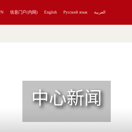
PN
信息门户(内网)
English
Русский язык
العربية
中心新闻