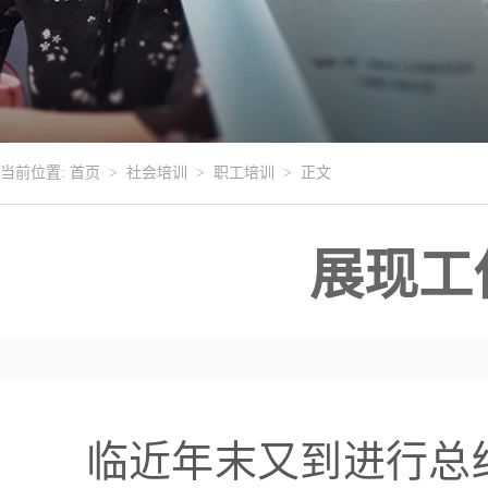
当前位置:
首页
>
社会培训
>
职工培训
> 正文
展现工
临近年末又到进行总