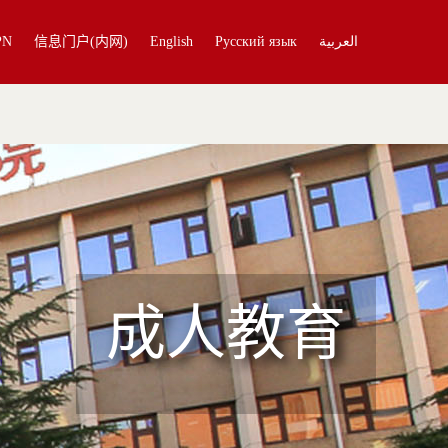
PN
信息门户(内网)
English
Русский язык
العربية
成人教育