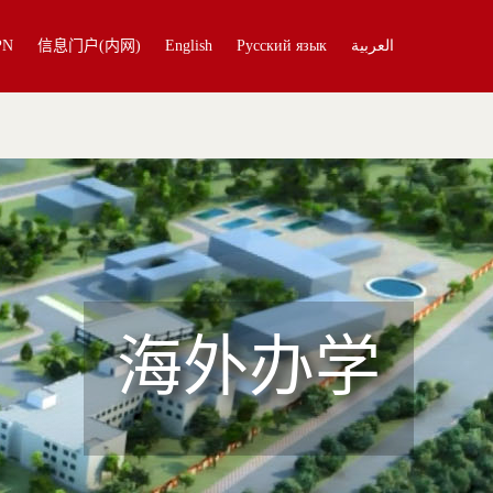
PN
信息门户(内网)
English
Русский язык
العربية
海外办学