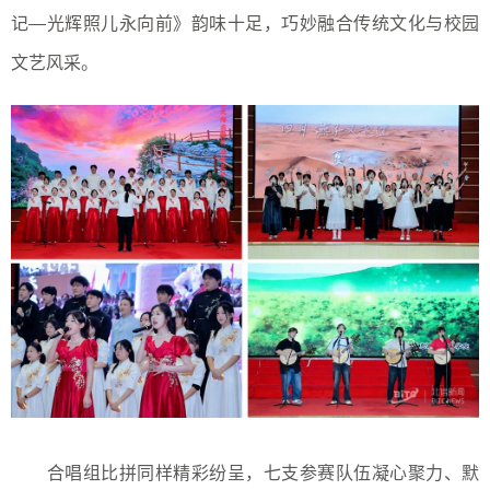
记—光辉照儿永向前》韵味十足，巧妙融合传统文化与校园
文艺风采。
合唱组比拼同样精彩纷呈，七支参赛队伍凝心聚力、默