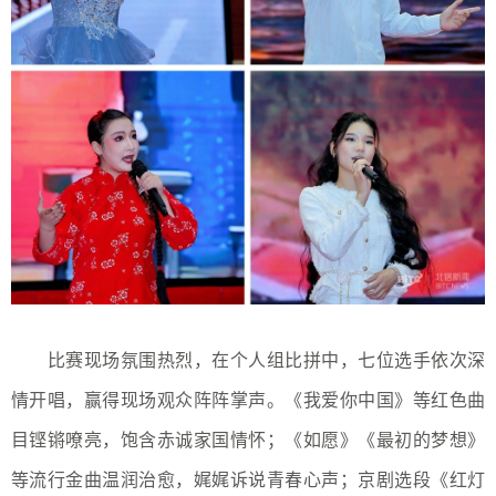
比赛现场氛围热烈，在个人组比拼中，七位选手依次深
情开唱，赢得现场观众阵阵掌声。《我爱你中国》等红色曲
目铿锵嘹亮，饱含赤诚家国情怀；《如愿》《最初的梦想》
等流行金曲温润治愈，娓娓诉说青春心声；京剧选段《红灯