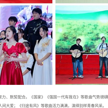
、默契配合。《国家》《强国一代有我在》等歌曲气势磅礴
好期许与人间大爱；《归途有风》等歌曲活力满满，演绎别样青春风采。