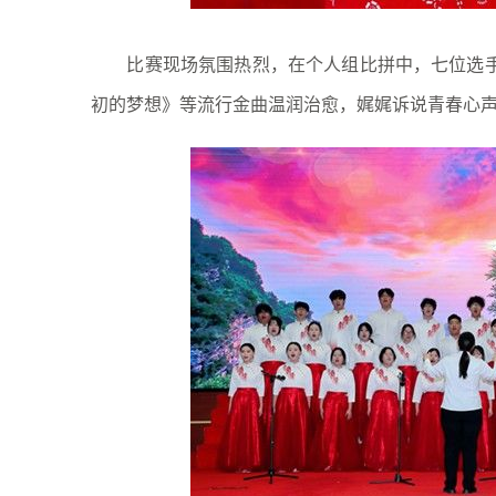
比赛现场氛围热烈，在个人组比拼中，七位选手依
初的梦想》等流行金曲温润治愈，娓娓诉说青春心