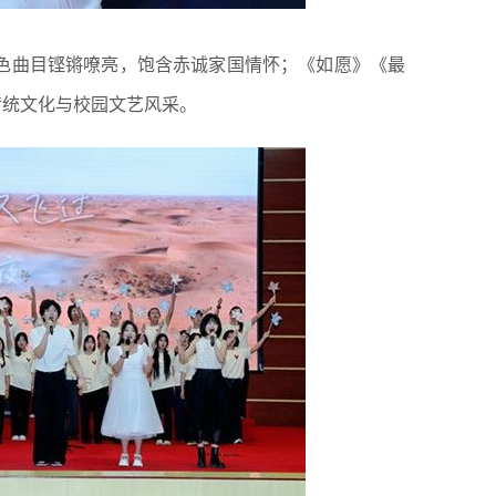
色曲目铿锵嘹亮，饱含赤诚家国情怀；《如愿》《最
传统文化与校园文艺风采。