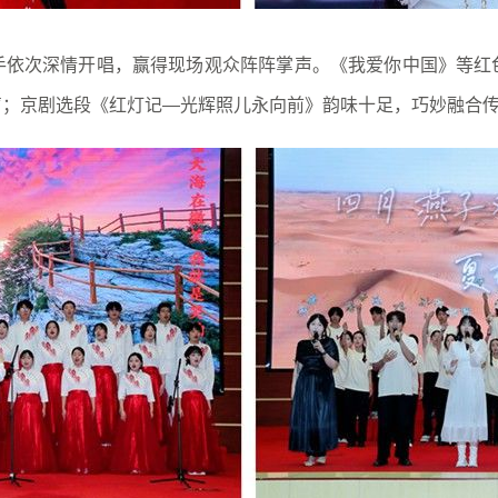
次深情开唱，赢得现场观众阵阵掌声。《我爱你中国》等红
声；京剧选段《红灯记—光辉照儿永向前》韵味十足，巧妙融合